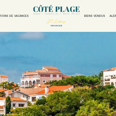
TIONS DE VACANCES
BIENS VENDUS
ALE
Voir les
130
annonces
uer
Estimer
BUDGET
nnée
isonnier