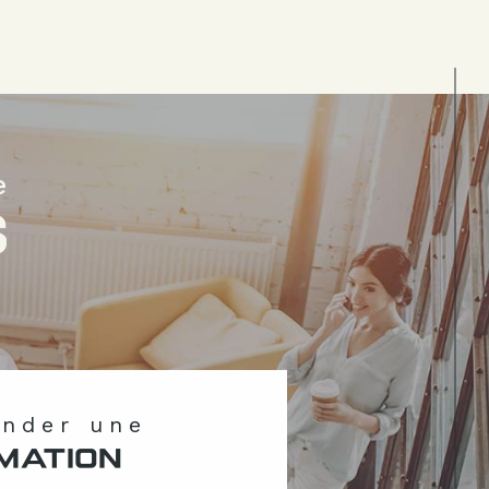
e
S
ander une
MATION