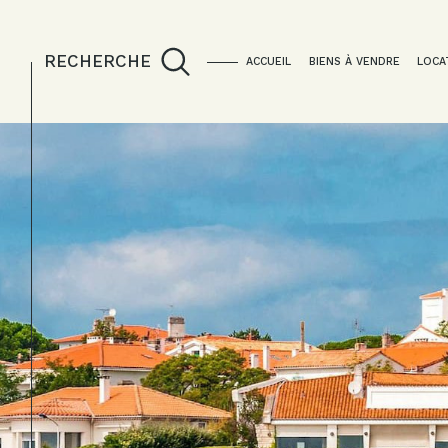
RECHERCHE
ACCUEIL
BIENS À VENDRE
LOCA
Acheter
Lo
de l'ancien
TYPE DE BIEN
de l'ancien
à l'a
du neuf
en sa
de l'immo pro