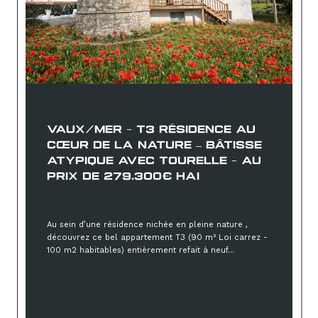
Vaux-sur-Mer (17640)
VAUX/MER - T3 RÉSIDENCE AU
CŒUR DE LA NATURE – BÂTISSE
ATYPIQUE AVEC TOURELLE - AU
PRIX DE 279.300€ HAI
279 300 €
Au sein d’une résidence nichée en pleine nature ,
découvrez ce bel appartement T3 (90 m² Loi carrez -
100 m2 habitables) entièrement refait à neuf...
Sélectionner
Réf : ST PALAIS TIKI LOT N° 2