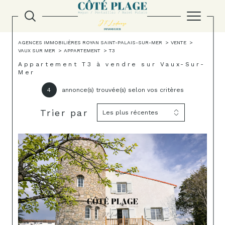
AGENCES IMMOBILIÈRES ROYAN SAINT-PALAIS-SUR-MER
VENTE
VAUX SUR MER
APPARTEMENT
T3
Appartement T3 à vendre sur Vaux-Sur-
Mer
4
annonce(s) trouvée(s) selon vos critères
Trier par
Les plus récentes