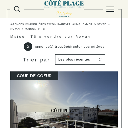
AGENCES IMMOBILIÈRES ROYAN SAINT-PALAIS-SUR-MER
VENTE
ROYAN
MAISON
T6
Maison T6 à vendre sur Royan
2
annonce(s) trouvée(s) selon vos critères
Trier par
Les plus récentes
COUP DE COEUR