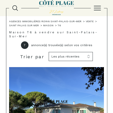
AGENCES IMMOBILIÈRES ROYAN SAINT-PALAIS-SUR-MER
VENTE
SAINT PALAIS SUR MER
MAISON
T6
Maison T6 à vendre sur Saint-Palais-
Sur-Mer
7
annonce(s) trouvée(s) selon vos critères
Trier par
Les plus récentes