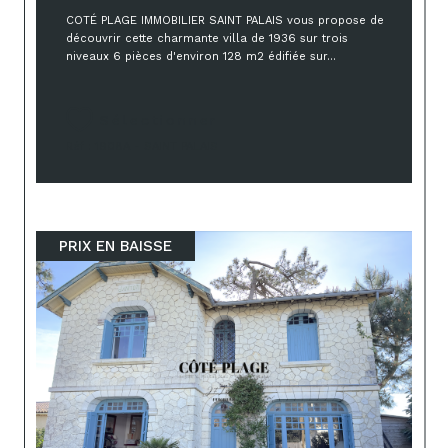
COTÉ PLAGE IMMOBILIER SAINT PALAIS vous propose de
découvrir cette charmante villa de 1936 sur trois
niveaux 6 pièces d'environ 128 m2 édifiée sur...
Sélectionner
Réf : 1908A - SAINT PALAIS
PRIX EN BAISSE