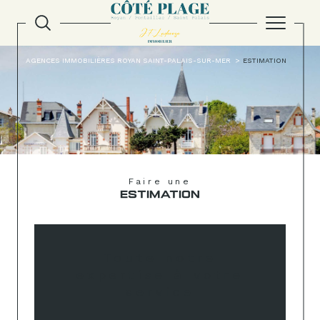
AGENCES IMMOBILIÈRES ROYAN SAINT-PALAIS-SUR-MER
ESTIMATION
Faire une
ESTIMATION
Toute notre
expertise à votre
service