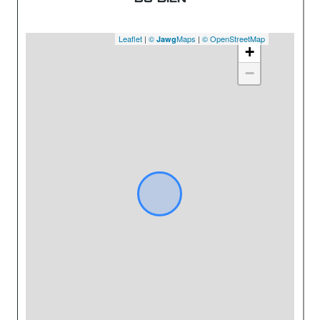
Leaflet
|
©
Maps
|
© OpenStreetMap
Jawg
+
−