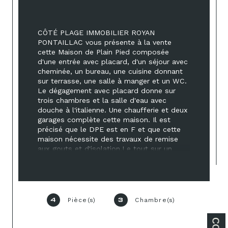
CÔTÉ PLAGE IMMOBILIER ROYAN 
PONTAILLAC vous présente à la vente 
cette Maison de Plain Pied composée 
d'une entrée avec placard, d'un séjour avec 
cheminée, un bureau, une cuisine donnant 
sur terrasse, une salle à manger et un WC. 
Le dégagement avec placard donne sur 
trois chambres et la salle d'eau avec 
douche à l'italienne. Une chaufferie et deux 
garages complète cette maison. Il est 
précisé que le DPE est en F et que cette 
maison nécessite des travaux de remise 
aux gouts et d'isolation.Le tout sur un 
terrain d'environ 840 m2. PREVOIR 
TRAVAUX
Pièce(s)
Chambre(s)
4
3