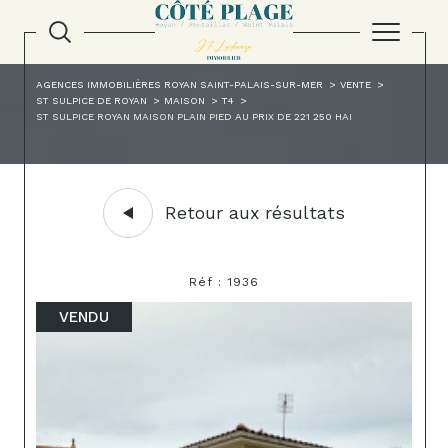
AGENCES IMMOBILIÈRES ROYAN SAINT-PALAIS-SUR-MER
VENTE
ST SULPICE DE ROYAN
MAISON
T4
ST SULPICE ROYAN MAISON PLAIN PIED AU PRIX DE 221 250 HAI
Retour aux résultats
Réf : 1936
VENDU