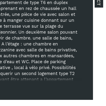
ristiques
Valeurs
mbre de niveaux
ppartement de type T6 en duplex 
prenant en rez de chaussée un hall 
e
ntrée, une pièce de vie avec salon et 
le à manger cuisine donnant sur un 
de salle de bains
le terrasse vue sur la plage du 
geonnier. Un deuxième salon pouvant 
vir de chambre. une salle de bains, 
de salle d'eau
 A l'étage : une chambre en 
zanine avec salle de bains privative, 
x autres chambres en mansardées, 
le d'eau et WC. Place de parking 
ative , local à vélo privé. Possibilités 
cquerir un second logement type T2 
vant être attenant a l'appartement 
ncipal. Emplacement RARE.