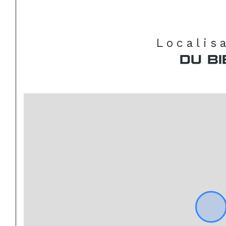
Localis
DU BI