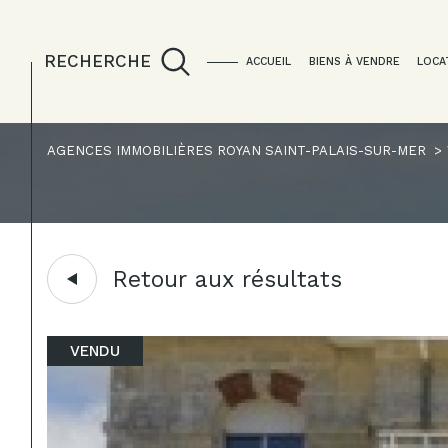
RECHERCHE
ACCUEIL
BIENS À VENDRE
LOCA
AGENCES IMMOBILIÈRES ROYAN SAINT-PALAIS-SUR-MER
Acheter
Lo
de l'ancien
1
TYPE DE BIEN
de l'ancien
à l'a
Retour aux résultats
du neuf
en sa
Appartement
17200 - Roya
de l'immo pro
VENDU