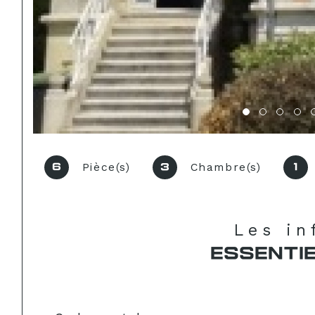
Pièce(s)
Chambre(s)
6
3
1
Les i
ESSENTI