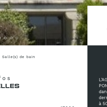
Salle(s) de bain
nfos
L'A
ELLES
PON
dan
der
à 5