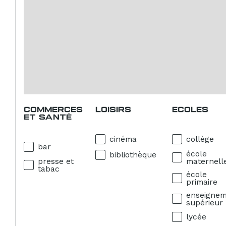
COMMERCES
LOISIRS
ECOLES
ET SANTÉ
cinéma
collège
bar
école
bibliothèque
presse et
maternell
tabac
école
primaire
enseigne
supérieur
lycée