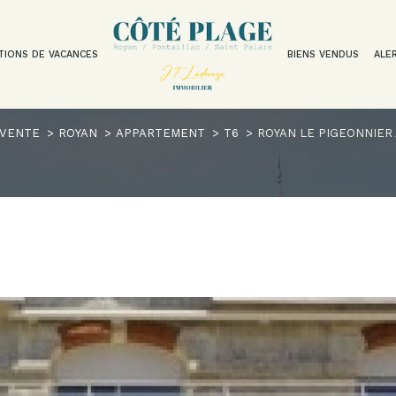
TIONS DE VACANCES
BIENS VENDUS
ALE
Voir les
1
annonces
VENTE
ROYAN
APPARTEMENT
T6
ROYAN LE PIGEONNIER
uer
Estimer
1
LOCALISATION
BUDGET
nnée
isonnier
n
6 Pièces