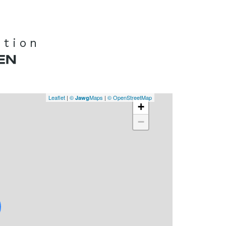
ation
EN
Leaflet
|
©
Maps
|
© OpenStreetMap
Jawg
+
−