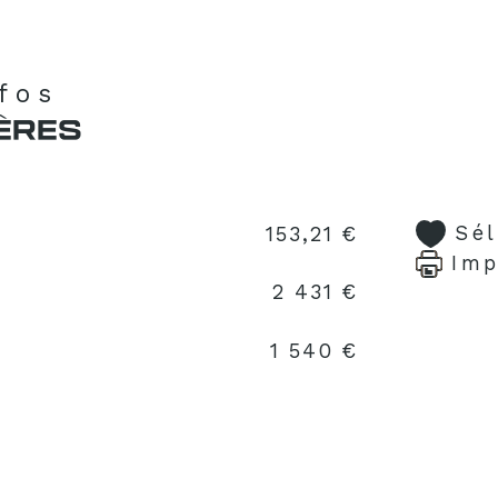
nfos
ÈRES
Sé
153,21 €
Imp
2 431 €
1 540 €