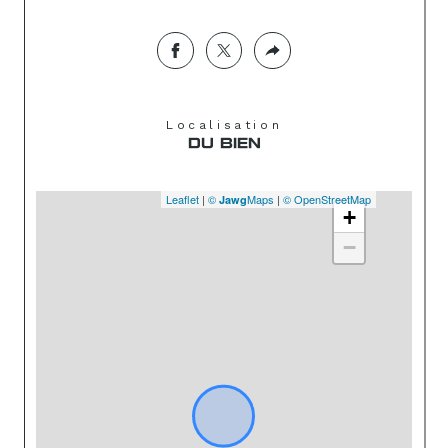
Localisation
DU BIEN
Leaflet
|
©
Maps
|
© OpenStreetMap
Jawg
+
−