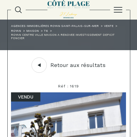
AGENCES IMMOBILIÈRES ROYAN SAINT-PALAIS-SUR-MER
VENTE
ROYAN
MAISON
T6
ROYAN CENTRE VILLE MAISON A RENOVEE INVESTISSEMENT DEFICIT
FONCIER
Retour aux résultats
Réf : 1619
VENDU