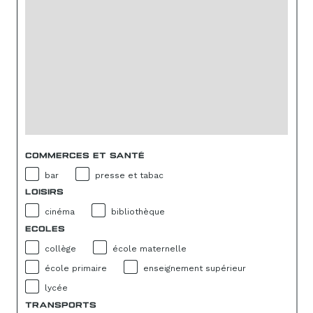
COMMERCES ET SANTÉ
bar
presse et tabac
LOISIRS
cinéma
bibliothèque
ECOLES
collège
école maternelle
école primaire
enseignement supérieur
lycée
TRANSPORTS