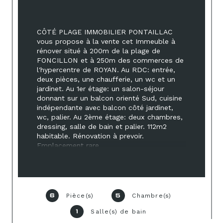
CÔTÉ PLAGE IMMOBILIER PONTAILLAC 
vous propose à la vente cet Immeuble à 
rénover situé à 200m de la plage de 
FONCILLON et à 250m des commerces de 
l'hypercentre de ROYAN. Au RDC: entrée, 
deux pièces, une chaufferie, un wc et un 
jardinet. Au 1er étage: un salon-séjour 
donnant sur un balcon orienté Sud, cuisine 
indépendante avec balcon côté jardinet, 
wc, palier. Au 2ème étage: deux chambres, 
dressing, salle de bain et palier. 112m2 
habitable. Rénovation à prevoir. 
Emplacement rare
Pièce(s)
Chambre(s)
6
5
Salle(s) de bain
1