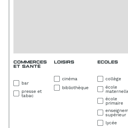
COMMERCES
LOISIRS
ECOLES
ET SANTÉ
cinéma
collège
bar
école
bibliothèque
presse et
maternell
tabac
école
primaire
enseigne
supérieur
lycée