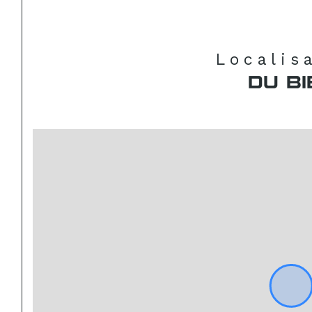
Localis
DU BI