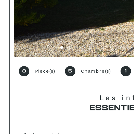
Pièce(s)
Chambre(s)
8
5
1
Les i
ESSENTI