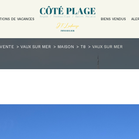
TIONS DE VACANCES
BIENS VENDUS
ALE
Voir les
1
annonces
VENTE
VAUX SUR MER
MAISON
T8
VAUX SUR MER
uer
Estimer
1
LOCALISATION
BUDGET
nnée
isonnier
er
8 Pièces