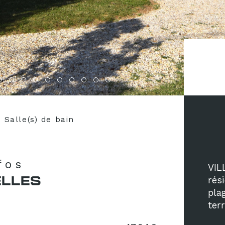
Salle(s) de bain
nfos
VIL
ELLES
rés
pla
ter