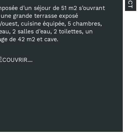
ristiques
Valeurs
mbre de pièces
posée d'un séjour de 51 m2 s'ouvrant 
 une grande terrasse exposé 
mbre de niveaux
/ouest, cuisine équipée, 5 chambres, 
au, 2 salles d'eau, 2 toilettes, un 
e
age de 42 m2 et cave.
de salle de bains
ÉCOUVRIR....