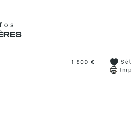
nfos
ÈRES
Sé
1 800 €
Imp