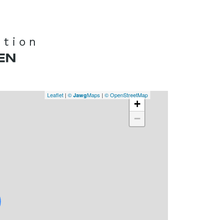
ation
EN
Leaflet
|
©
Maps
|
© OpenStreetMap
Jawg
+
−