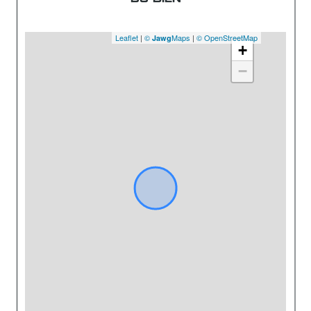
Leaflet
|
©
Maps
|
© OpenStreetMap
Jawg
+
−