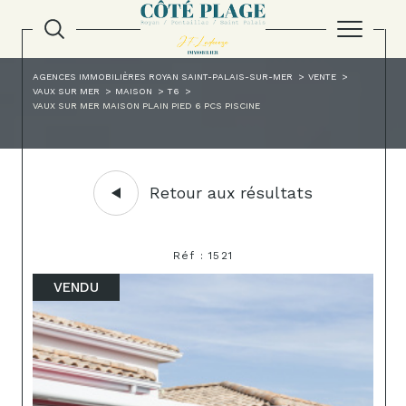
AGENCES IMMOBILIÈRES ROYAN SAINT-PALAIS-SUR-MER
VENTE
VAUX SUR MER
MAISON
T6
VAUX SUR MER MAISON PLAIN PIED 6 PCS PISCINE
Retour aux résultats
Réf : 1521
VENDU