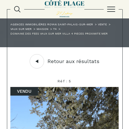
AGENCES IMMOBILIÈRES ROYAN SAINT-PALAIS-SUR-MER
VENTE
VAUX SUR MER
MAISON
T4
DOMAINE DES FEES VAUX SUR MER VILLA 4 PIECES PROXIMITE MER
Retour aux résultats
Réf : 5
VENDU