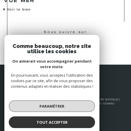
VUE MER
Voir le bien
Nous suivre sur
Comme beaucoup, notre site
utilise les cookies
On aimerait vous accompagner pendant
votre visite.
Espace
En poursuivant, vous acceptez l'utilisation des
PROPRIÉTAIRE
cookies par ce site, afin de vous proposer des
Se connecter
contenus adaptés et réaliser des statistiques !
© 2026 | TOUS DROITS RÉSERVÉS | TRADUCTION POWERED BY GOOGLE |
NOS HONORAIRES
PLAN DU SITE
MENTIONS LÉGALES
ADMIN
PARAMÉTRER
NOS LIENS
POLITIQUE RGPD
COOKIES
TOUT ACCEPTER