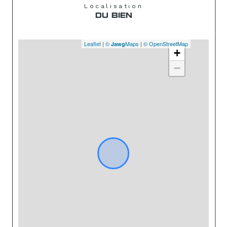
Localisation
DU BIEN
Leaflet
|
©
Maps
|
© OpenStreetMap
Jawg
+
−