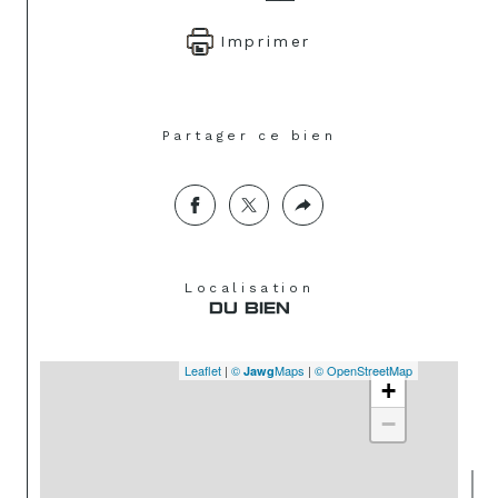
Imprimer
Partager ce bien
Localisation
DU BIEN
Leaflet
|
©
Maps
|
© OpenStreetMap
Jawg
+
−