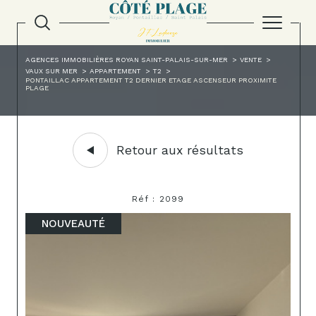
AGENCES IMMOBILIÈRES ROYAN SAINT-PALAIS-SUR-MER
VENTE
VAUX SUR MER
APPARTEMENT
T2
PONTAILLAC APPARTEMENT T2 DERNIER ETAGE ASCENSEUR PROXIMITE
PLAGE
Retour aux résultats
Réf : 2099
NOUVEAUTÉ