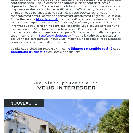
sont conservées jusqu'à demande de suppression et sont destinées à
l'Agence / au Réseau. Conformément à la loi « informatique et libertés », vous
disposez des droits d’accès, de rectification, d’effacement, d’opposition, de
limitation et de portabilité de vos données. Vous pouvez retirer votre
consentement à tout moment en contactant directement l’Agence / Le Réseau.
Consultez le site
https://cnil.fr/fr
pour plus d’informations sur vos droits. Si
vous estimez, après avoir contacté l'Agence / le Réseau, que vos droits «
Informatique et Libertés » ne sont pas respectés, vous pouvez adresser une
réclamation à la CNIL. Nous vous informons de l’existence de la liste
d'opposition au démarchage téléphonique « Bloctel », sur laquelle vous pouvez
vous inscrire ici :
https://www.bloctel.gouv.fr
. Dans le cadre de la protection
des Données personnelles, nous vous invitons à ne pas inscrire de Données
sensibles dans le champ de saisie libre.
Ce site est protégé par reCAPTCHA, les
Politiques de Confidentialité
et es
Conditions d'utilisation
de Google s'appliquent.
Ces biens peuvent aussi
VOUS INTÉRESSER
NOUVEAUTÉ