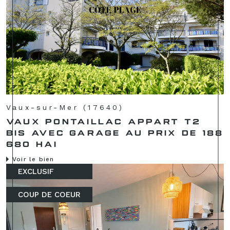
Vaux-sur-Mer (17640)
VAUX PONTAILLAC APPART T2
BIS AVEC GARAGE AU PRIX DE 188
680 HAI
Voir le bien
EXCLUSIF
COUP DE COEUR