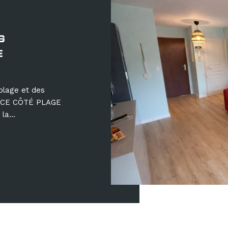
G
E
plage et des
NCE CÔTÉ PLAGE
a...
Réf : 2151