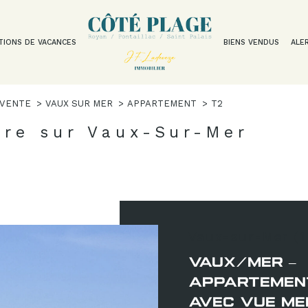
TIONS DE VACANCES
BIENS VENDUS
ALE
Voir les
5
annonces
VENTE
VAUX SUR MER
APPARTEMENT
T2
uer
Estimer
dre sur Vaux-Sur-Mer
1
LOCALISATION
BUDGET
nnée
isonnier
-sur-Mer
2 Pièces
Vaux-sur-Mer (
VAUX/MER –
APPARTEMEN
AVEC VUE ME