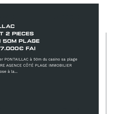
197 000 €
17640)
LLAC
 2 PIECES
 50M PLAGE
97.000€ FAI
er PONTAILLAC à 50m du casino sa plage
OTRE AGENCE CÔTÉ PLAGE IMMOBILIER
e à la...
er
Réf : 2109