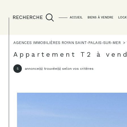
RECHERCHE
ACCUEIL
BIENS À VENDRE
LOCA
AGENCES IMMOBILIÈRES ROYAN SAINT-PALAIS-SUR-MER
Acheter
Lo
de l'ancien
Appartement T2 à ven
1
TYPE DE BIEN
5
annonce(s) trouvée(s) selon vos critères
de l'ancien
à l'a
du neuf
en sa
Appartement
17640 - Vaux
de l'immo pro