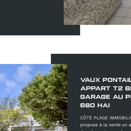
Réf : 2099
Vaux-sur-Mer (
VAUX PONTAI
APPART T2 B
GARAGE AU PR
680 HAI
CÔTÉ PLAGE IMMOBILIER 
propose à la vente un 