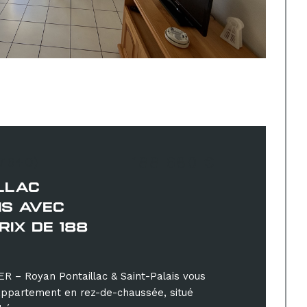
188 680 €
17640)
LLAC
IS AVEC
IX DE 188
– Royan Pontaillac & Saint-Palais vous
appartement en rez-de-chaussée, situé