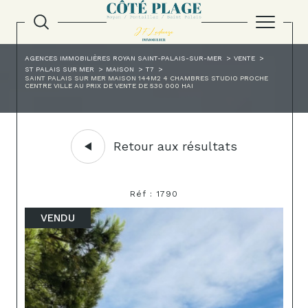
AGENCES IMMOBILIÈRES ROYAN SAINT-PALAIS-SUR-MER
VENTE
ST PALAIS SUR MER
MAISON
T7
SAINT PALAIS SUR MER MAISON 144M2 4 CHAMBRES STUDIO PROCHE
CENTRE VILLE AU PRIX DE VENTE DE 530 000 HAI
Retour aux résultats
Réf : 1790
VENDU