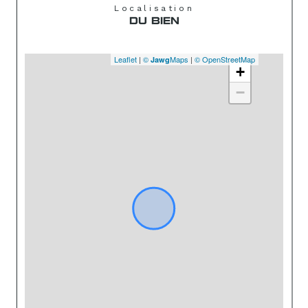
Localisation
DU BIEN
Leaflet
|
©
Maps
|
© OpenStreetMap
Jawg
+
−