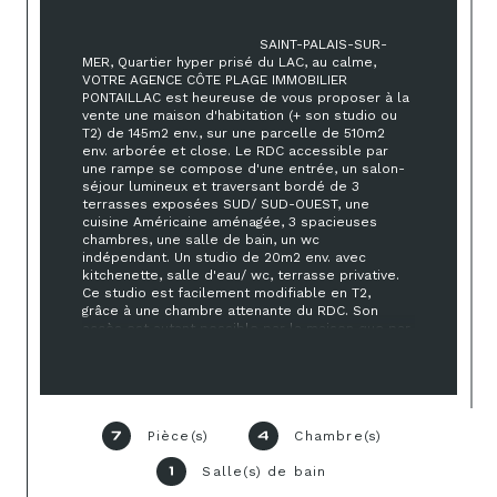
                                        SAINT-PALAIS-SUR-
MER, Quartier hyper prisé du LAC, au calme, 
VOTRE AGENCE CÔTE PLAGE IMMOBILIER 
PONTAILLAC est heureuse de vous proposer à la 
vente une maison d'habitation (+ son studio ou 
T2) de 145m2 env., sur une parcelle de 510m2 
env. arborée et close. Le RDC accessible par 
une rampe se compose d'une entrée, un salon-
séjour lumineux et traversant bordé de 3 
terrasses exposées SUD/ SUD-OUEST, une 
cuisine Américaine aménagée, 3 spacieuses 
chambres, une salle de bain, un wc 
indépendant. Un studio de 20m2 env. avec 
kitchenette, salle d'eau/ wc, terrasse privative. 
Ce studio est facilement modifiable en T2, 
grâce à une chambre attenante du RDC. Son 
accès est autant possible par la maison que par 
l'extérieur via un second portail et son allée. A 
l'étage de la maison, deux chambres dont une 
mansadée. Chauffage au gaz et cheminée. 
Volets roulants électriques dans la pièce de vie 
et manuels dans les chambres. Deux portails 
sur rue. Une terrasse couverte complète cette 
Pièce(s)
Chambre(s)
7
4
lumineuse et agréable maison. Maison très bien 
entretenue. A découvrir sans tarder!

Salle(s) de bain
1