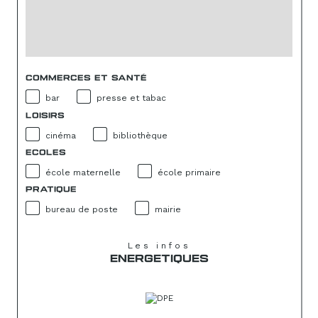
COMMERCES ET SANTÉ
bar
presse et tabac
LOISIRS
cinéma
bibliothèque
ECOLES
école maternelle
école primaire
PRATIQUE
bureau de poste
mairie
Les infos
ENERGETIQUES