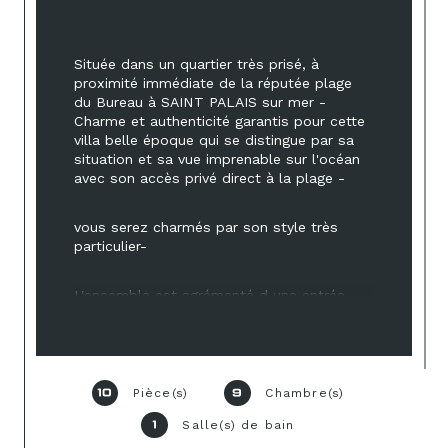
Située dans un quartier très prisé, à 
proximité immédiate de la réputée plage 
du Bureau à SAINT PALAIS sur mer - 
Charme et authenticité garantis pour cette 
villa belle époque qui se distingue par sa 
situation et sa vue imprenable sur l'océan 
avec son accès privé direct à la plage -
vous serez charmés par son style très 
particulier-
L'ensemble est agrémenté d une entrée 
très colorée desservant un salon avec 
cheminée, cuisine séparée - 3 chambres 
dont certaines avec point d'eau - une salle 
de bains - à l'étage les 5 chambres dont 
certaines avec point d'eau, un bureau, 
Pièce(s)
Chambre(s)
10
9
l'espace détente & la douche à l italienne 
Salle(s) de bain
1
sont accessibles par un magnifique 
escalier en bois -