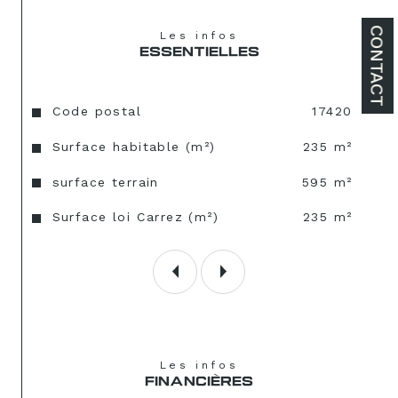
CONTACT
Les infos
Un charmant belvédère d'environ 18m2 
ESSENTIELLES
agrémente cette villa avec une vue 
panoramique sur la plage et l'océan -
Caractéristiques
Valeurs
Code postal
17420
La villa nécessite un rafraichissement / 
rénovation selon les envies et les budgets
Surface habitable (m²)
235 m²
surface terrain
595 m²
Surface loi Carrez (m²)
235 m²
Les infos
FINANCIÈRES