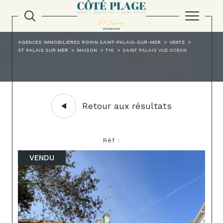
AGENCES IMMOBILIÈRES ROYAN SAINT-PALAIS-SUR-MER
VENTE
ST PALAIS SUR MER
MAISON
T10
SAINT PALAIS VUE OCEAN
Retour aux résultats
Réf :
VENDU