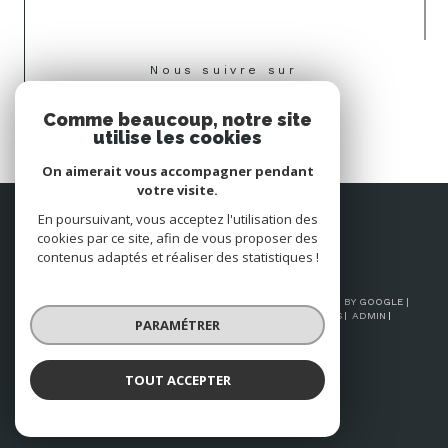
Nous suivre sur
Comme beaucoup, notre site
utilise les cookies
On aimerait vous accompagner pendant
votre visite.
Espace
En poursuivant, vous acceptez l'utilisation des
PROPRIÉTAIRE
cookies par ce site, afin de vous proposer des
Se connecter
contenus adaptés et réaliser des statistiques !
© 2026 | TOUS DROITS RÉSERVÉS | TRADUCTION POWERED BY GOOGLE |
NOS HONORAIRES
PLAN DU SITE
MENTIONS LÉGALES
ADMIN
PARAMÉTRER
NOS LIENS
POLITIQUE RGPD
COOKIES
TOUT ACCEPTER