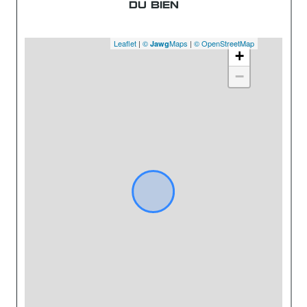
DU BIEN
Leaflet
|
©
Maps
|
© OpenStreetMap
Jawg
+
−