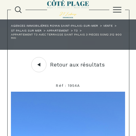
AGENCES IMMOBILIÈRES ROYAN SAINT-PALAIS-SUR-MER
VENTE
ST PALAIS SUR MER
APPARTEMENT
T3
APPARTEMENT T3 AVEC TERRASSE SAINT PALAIS 3 PIECES 50M2 312 900
HAI
Retour aux résultats
Réf : 1954A