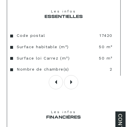
Historique :Travaux en 2020/2021 
Les infos
ESSENTIELLES
ravalement et étanchéité
Caractéristiques
Valeurs
Code postal
17420
Surface habitable (m²)
50 m²
Surface loi Carrez (m²)
50 m²
Nombre de chambre(s)
2
Les infos
CONTACT
FINANCIÈRES