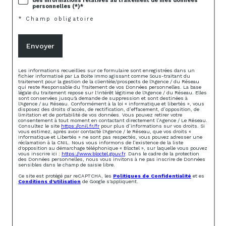
des informations relatives au traitement de mes données
personnelles (*)*
* Champ obligatoire
Envoyer
Les informations recueillies sur ce formulaire sont enregistrées dans un
fichier informatisé par La Boite Immo agissant comme Sous-traitant du
traitement pour la gestion de la clientèle/prospects de l'Agence / du Réseau
qui reste Responsable du Traitement de vos Données personnelles. La base
légale du traitement repose sur l'intérêt légitime de l'Agence / du Réseau. Elles
sont conservées jusqu'à demande de suppression et sont destinées à
l'Agence / au Réseau. Conformément à la loi « informatique et libertés », vous
disposez des droits d’accès, de rectification, d’effacement, d’opposition, de
limitation et de portabilité de vos données. Vous pouvez retirer votre
consentement à tout moment en contactant directement l’Agence / Le Réseau.
Consultez le site
https://cnil.fr/fr
pour plus d’informations sur vos droits. Si
vous estimez, après avoir contacté l'Agence / le Réseau, que vos droits «
Informatique et Libertés » ne sont pas respectés, vous pouvez adresser une
réclamation à la CNIL. Nous vous informons de l’existence de la liste
d'opposition au démarchage téléphonique « Bloctel », sur laquelle vous pouvez
vous inscrire ici :
https://www.bloctel.gouv.fr
. Dans le cadre de la protection
des Données personnelles, nous vous invitons à ne pas inscrire de Données
sensibles dans le champ de saisie libre.
Ce site est protégé par reCAPTCHA, les
Politiques de Confidentialité
et es
Conditions d'utilisation
de Google s'appliquent.