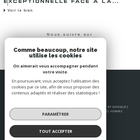
EXCEPTIONNELLE FACE À LA...
Voir le bien
Nous suivre sur
Comme beaucoup, notre site
utilise les cookies
On aimerait vous accompagner pendant
votre visite.
Espace
En poursuivant, vous acceptez l'utilisation des
PROPRIÉTAIRE
cookies par ce site, afin de vous proposer des
Se connecter
contenus adaptés et réaliser des statistiques !
© 2026 | TOUS DROITS RÉSERVÉS | TRADUCTION POWERED BY GOOGLE |
NOS HONORAIRES
PLAN DU SITE
MENTIONS LÉGALES
ADMIN
PARAMÉTRER
NOS LIENS
POLITIQUE RGPD
COOKIES
TOUT ACCEPTER