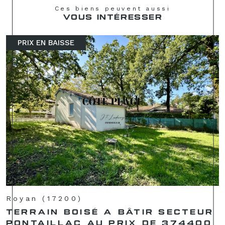
Ces biens peuvent aussi
VOUS INTÉRESSER
PRIX EN BAISSE
Royan (17200)
TERRAIN BOISÉ A BÂTIR SECTEUR
PONTAILLAC AU PRIX DE 374400