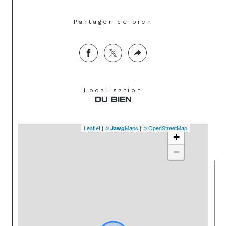
Partager ce bien
Localisation
DU BIEN
Leaflet
|
©
Maps
|
© OpenStreetMap
Jawg
+
−