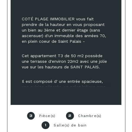
COTÉ PLAGE IMMOBILIER vous fait 
prendre de la hauteur en vous proposant 
un bien au 3ème et dernier étage (sans 
ascensuer) d'un immeuble des années 70, 
en plein coeur de Saint Palais -
Cet appartement T3 de 50 m2 possède 
une terrasse d'environ 22m2 avec une jolie 
vue sur les hauteurs de SAINT PALAIS.
Il est composé d' une entrée spacieuse, 
une cuisine séparée, un salon/séjour avec 
accés direct sur sa terrasse exposée 
OUEST - 2 chambres (dont une avec 
placard) avec une échapée sur la réputée 
plage du bureau , une salle de bains & wc 
indépendant.
Pièce(s)
Chambre(s)
3
2
Salle(s) de bain
1
Ainsi qu'une cave.