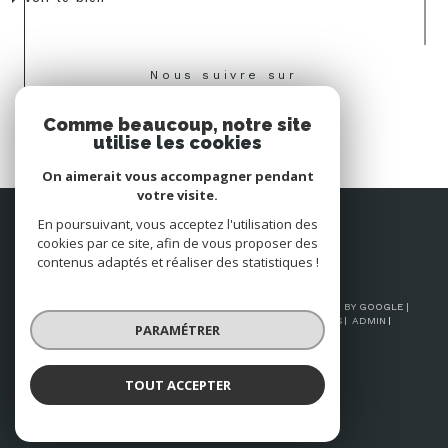
Nous suivre sur
Comme beaucoup, notre site
utilise les cookies
On aimerait vous accompagner pendant
votre visite.
Espace
En poursuivant, vous acceptez l'utilisation des
PROPRIÉTAIRE
cookies par ce site, afin de vous proposer des
Se connecter
contenus adaptés et réaliser des statistiques !
© 2026 | TOUS DROITS RÉSERVÉS | TRADUCTION POWERED BY GOOGLE |
NOS HONORAIRES
PLAN DU SITE
MENTIONS LÉGALES
ADMIN
PARAMÉTRER
NOS LIENS
POLITIQUE RGPD
COOKIES
TOUT ACCEPTER