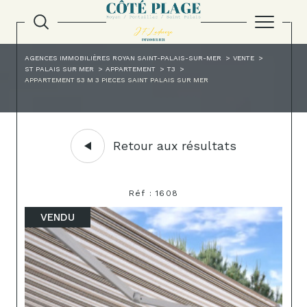
AGENCES IMMOBILIÈRES ROYAN SAINT-PALAIS-SUR-MER
VENTE
ST PALAIS SUR MER
APPARTEMENT
T3
APPARTEMENT 53 M 3 PIECES SAINT PALAIS SUR MER
Retour aux résultats
Réf : 1608
VENDU