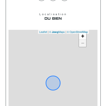
Localisation
DU BIEN
Leaflet
|
©
Maps
|
© OpenStreetMap
Jawg
+
−