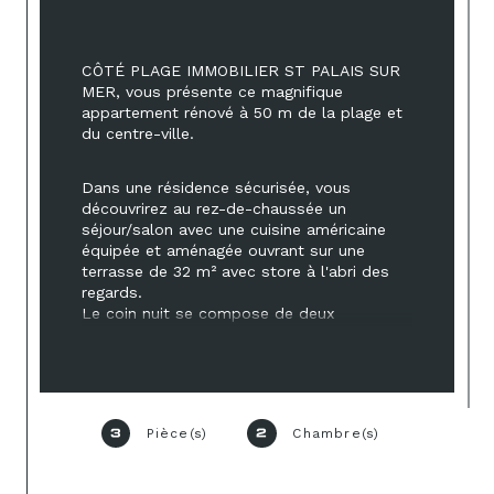
CÔTÉ PLAGE IMMOBILIER 
ST PALAIS SUR 
MER, vous présente ce magnifique 
appartement rénové à 50 m de la plage et 
du centre-ville. 
Dans une résidence sécurisée, vous 
découvrirez au rez-de-chaussée un 
séjour/salon avec une cuisine américaine 
équipée et aménagée ouvrant sur une 
terrasse de 32 m² avec store à l'abri des 
regards. 
Le coin nuit se compose de deux 
chambres agrémentées chacune d’une 
salle d'eau avec un wc. Nombreux 
placards présents dans ce logement et un 
parking privé. 
Pièce(s)
Chambre(s)
3
2