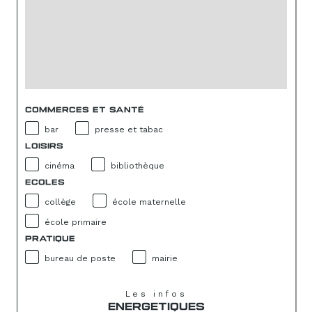
COMMERCES ET SANTÉ
bar
presse et tabac
LOISIRS
cinéma
bibliothèque
ECOLES
collège
école maternelle
école primaire
PRATIQUE
bureau de poste
mairie
Les infos
ENERGETIQUES