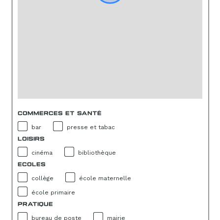
COMMERCES ET SANTÉ
bar
presse et tabac
LOISIRS
cinéma
bibliothèque
ECOLES
collège
école maternelle
école primaire
PRATIQUE
bureau de poste
mairie