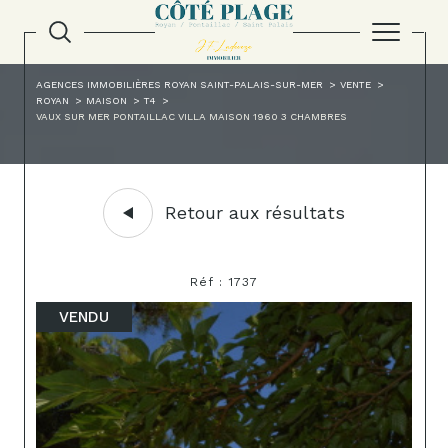
AGENCES IMMOBILIÈRES ROYAN SAINT-PALAIS-SUR-MER
VENTE
ROYAN
MAISON
T4
VAUX SUR MER PONTAILLAC VILLA MAISON 1960 3 CHAMBRES
Retour aux résultats
Réf : 1737
VENDU