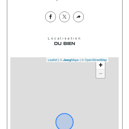
Localisation
DU BIEN
Leaflet
|
©
Maps
|
© OpenStreetMap
Jawg
+
−