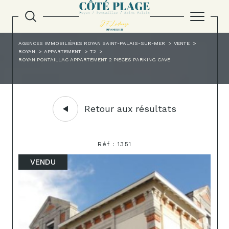
AGENCES IMMOBILIÈRES ROYAN SAINT-PALAIS-SUR-MER
VENTE
ROYAN
APPARTEMENT
T2
ROYAN PONTAILLAC APPARTEMENT 2 PIECES PARKING CAVE
Retour aux résultats
Réf : 1351
VENDU