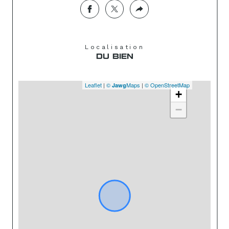
Localisation
DU BIEN
Leaflet
|
©
Maps
|
© OpenStreetMap
Jawg
+
−