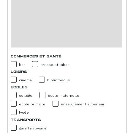
COMMERCES ET SANTÉ
bar
presse et tabac
LOISIRS
cinéma
bibliothèque
ECOLES
collège
école maternelle
école primaire
enseignement supérieur
lycée
TRANSPORTS
gare ferroviaire