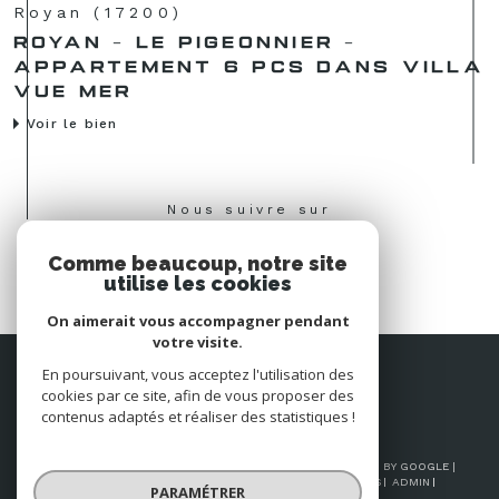
Royan (17200)
ROYAN - LE PIGEONNIER -
APPARTEMENT 6 PCS DANS VILLA
VUE MER
Voir le bien
Nous suivre sur
Comme beaucoup, notre site
utilise les cookies
On aimerait vous accompagner pendant
votre visite.
Espace
En poursuivant, vous acceptez l'utilisation des
PROPRIÉTAIRE
cookies par ce site, afin de vous proposer des
Se connecter
contenus adaptés et réaliser des statistiques !
© 2026 | TOUS DROITS RÉSERVÉS | TRADUCTION POWERED BY GOOGLE |
NOS HONORAIRES
PLAN DU SITE
MENTIONS LÉGALES
ADMIN
PARAMÉTRER
NOS LIENS
POLITIQUE RGPD
COOKIES