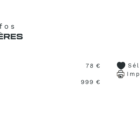
nfos
ÈRES
Sé
78 €
Imp
999 €