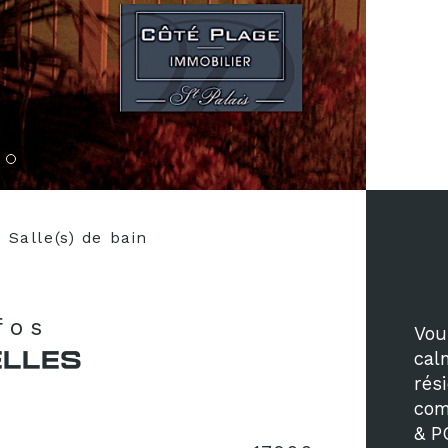
Salle(s) de bain
nfos
Vou
ELLES
cal
rés
com
& P