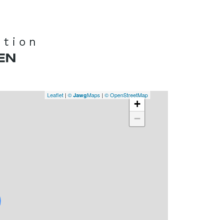
ation
EN
Leaflet
|
©
Maps
|
© OpenStreetMap
Jawg
+
−