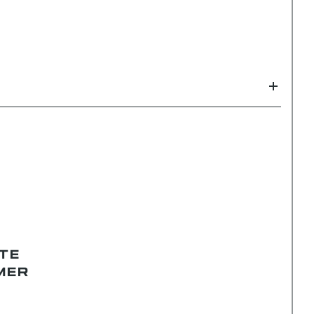
TE
MER