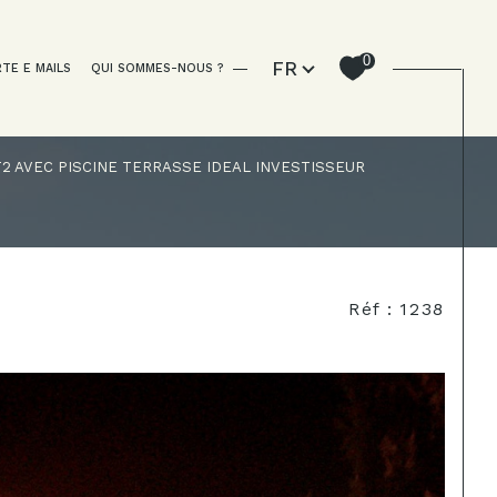
Langue
0
FR
RTE E MAILS
QUI SOMMES-NOUS ?
2 AVEC PISCINE TERRASSE IDEAL INVESTISSEUR
Filtrer
Réf : 1238
Réinitialiser les filtres