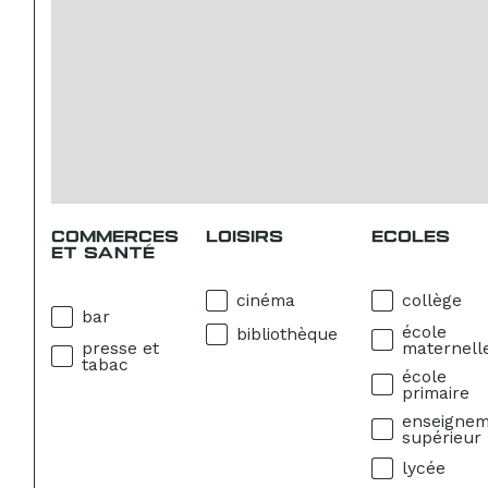
COMMERCES
LOISIRS
ECOLES
ET SANTÉ
cinéma
collège
bar
école
bibliothèque
presse et
maternell
tabac
école
primaire
enseigne
supérieur
lycée