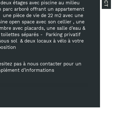
ristiques
Valeurs
mbre de pièces
 deux étages avec piscine au milieu 
n parc arboré offrant un appartement 
censeur
,  une pièce de vie de 22 m2 avec une 
sine open space avec son cellier , une 
de salle de bains
mbre avec placards, une salle d'eau & 
toilettes séparés -  Parking privatif 
sous sol  & deux locaux à vélo à votre 
isine
position
esitez pas à nous contacter pour un 
plément d'informations