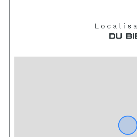
Localis
DU BI