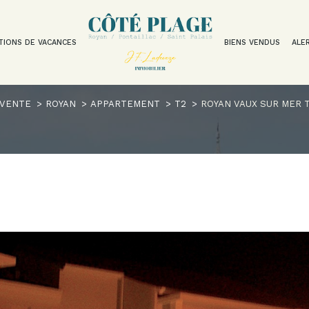
TIONS DE VACANCES
BIENS VENDUS
ALE
Voir les
7
annonces
VENTE
ROYAN
APPARTEMENT
T2
ROYAN VAUX SUR MER T
uer
Estimer
1
LOCALISATION
BUDGET
nnée
isonnier
n
2 Pièces