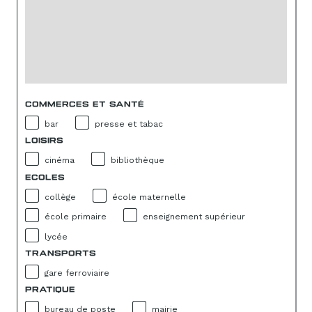
COMMERCES ET SANTÉ
bar
presse et tabac
LOISIRS
cinéma
bibliothèque
ECOLES
collège
école maternelle
école primaire
enseignement supérieur
lycée
TRANSPORTS
gare ferroviaire
PRATIQUE
bureau de poste
mairie