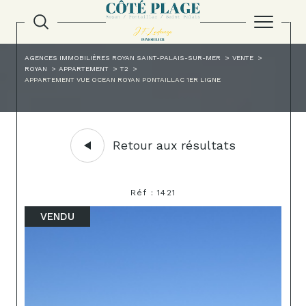
AGENCES IMMOBILIÈRES ROYAN SAINT-PALAIS-SUR-MER
VENTE
ROYAN
APPARTEMENT
T2
APPARTEMENT VUE OCEAN ROYAN PONTAILLAC 1ER LIGNE
Retour aux résultats
Réf : 1421
VENDU