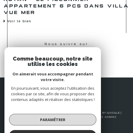
APPARTEMENT 6 PCS DANS VILLA
VUE MER
Voir le bien
Nous suivre sur
Comme beaucoup, notre site
utilise les cookies
On aimerait vous accompagner pendant
votre visite.
Espace
En poursuivant, vous acceptez l'utilisation des
PROPRIÉTAIRE
cookies par ce site, afin de vous proposer des
Se connecter
contenus adaptés et réaliser des statistiques !
© 2026 | TOUS DROITS RÉSERVÉS | TRADUCTION POWERED BY GOOGLE |
NOS HONORAIRES
PLAN DU SITE
MENTIONS LÉGALES
ADMIN
PARAMÉTRER
NOS LIENS
POLITIQUE RGPD
COOKIES