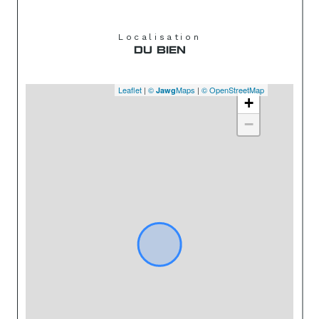
Localisation
DU BIEN
Leaflet
|
©
Maps
|
© OpenStreetMap
Jawg
+
−