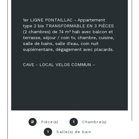
1er LIGNE PONTAILLAC - Appartement 
type 2 bis TRANSFORMABLE EN 3 PIÈCES 
(2 chambres) de 74 m² hab avec balcon et 
terrasse, séjour / coin tv, chambre, cuisine, 
salle de bains, salle d'eau, coin nuit 
suplémentaire, dégagement avec placards.
CAVE - LOCAL VELOS COMMUN -
Pièce(s)
Chambre(s)
2
1
Salle(s) de bain
1