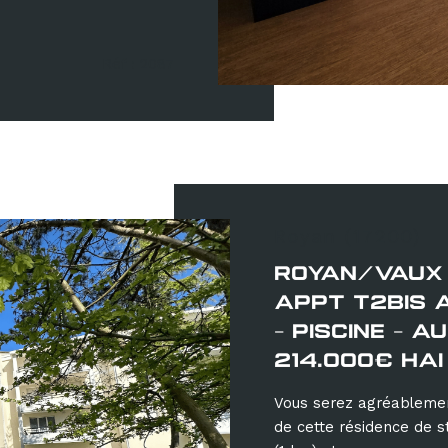
Réf : 2087
Royan (17200)
ROYAN/VAUX 
APPT T2BIS 
- PISCINE - A
214.000€ HAI
Vous serez agréablemen
de cette résidence de 