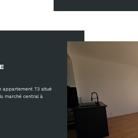
465 025 €
E
 appartement T3 situé
du marché central à