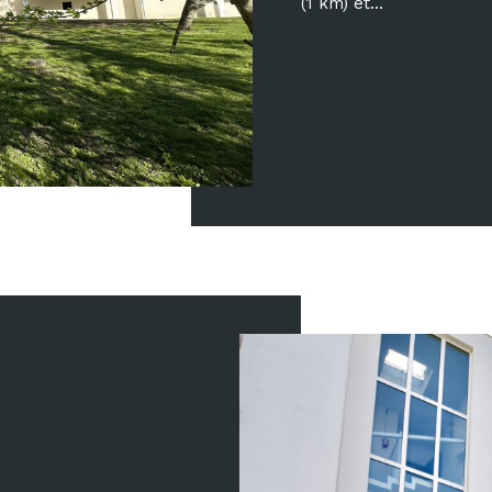
(1 km) et...
Sélectionn
284 000 €