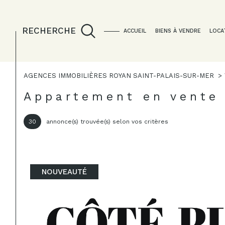
RECHERCHE
ACCUEIL
BIENS À VENDRE
LOCA
AGENCES IMMOBILIÈRES ROYAN SAINT-PALAIS-SUR-MER
Acheter
Lo
de l'ancien
Appartement en vente
1
TYPE DE BIEN
30
annonce(s) trouvée(s) selon vos critères
de l'ancien
à l'a
du neuf
en sa
Appartement
17200 - Roya
de l'immo pro
NOUVEAUTÉ