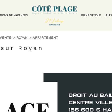
TIONS DE VACANCES
BIENS VENDUS
ALE
Voir les
30
annonces
VENTE
ROYAN
APPARTEMENT
uer
Estimer
 sur Royan
1
LOCALISATION
BUDGET
nnée
isonnier
n
Royan (17200)
DROIT AU BAI
CENTRE VILLE
156 600 € HA