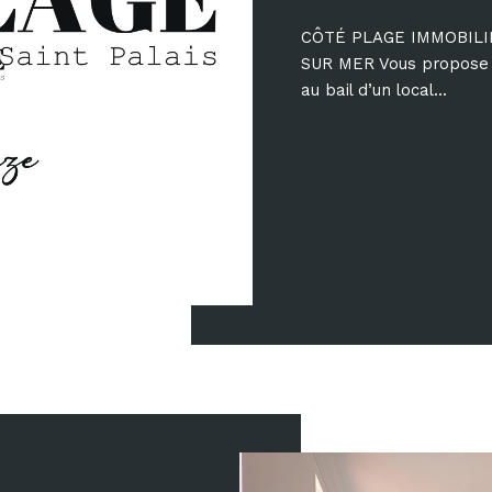
CÔTÉ PLAGE IMMOBILI
SUR MER Vous propose un
au bail d’un local...
Sélectionn
549 000 €