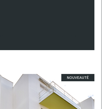
er
Réf : 2113
NOUVEAUTÉ