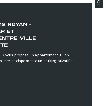
412 775 €
M2 ROYAN -
ER ET
ENTRE VILLE
NTE
R vous propose un appartement T3 en
a mer et disposantt d'un parking privatif et
er
Réf : 2088