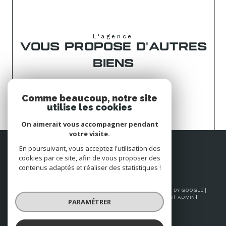
L'agence
VOUS PROPOSE D'AUTRES
BIENS
Maison à vendre à La Tremblade
Comme beaucoup, notre site
utilise les cookies
On aimerait vous accompagner pendant
votre visite.
Espace
En poursuivant, vous acceptez l'utilisation des
PROPRIÉTAIRE
cookies par ce site, afin de vous proposer des
Se connecter
contenus adaptés et réaliser des statistiques !
© 2026 | TOUS DROITS RÉSERVÉS | TRADUCTION POWERED BY GOOGLE |
NOS HONORAIRES
PLAN DU SITE
MENTIONS LÉGALES
ADMIN
PARAMÉTRER
NOS LIENS
POLITIQUE RGPD
COOKIES