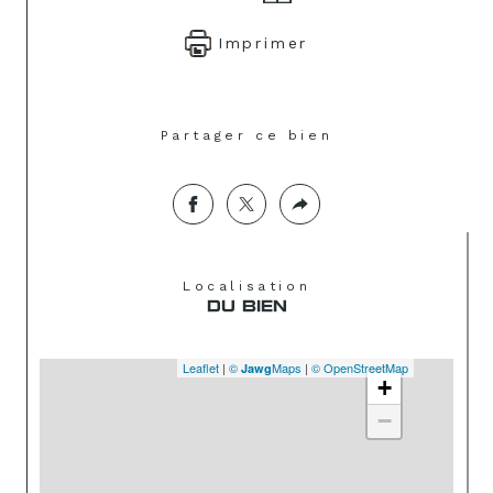
Imprimer
Partager ce bien
Localisation
DU BIEN
Leaflet
|
©
Maps
|
© OpenStreetMap
Jawg
+
−