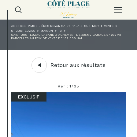
AGENCES IMMOBILIÈRES ROYAN SAINT-PALAIS-SUR-MER
VENTE
ST JUST LUZAC
MAISON
T3
SAINT JUST LUZAC CABANE D AGREMENT DE 325M2 GARAGE 27 237M2
PARCELLES AU PRIX DE VENTE DE 139 000 HAI
Retour aux résultats
Réf : 1738
EXCLUSIF