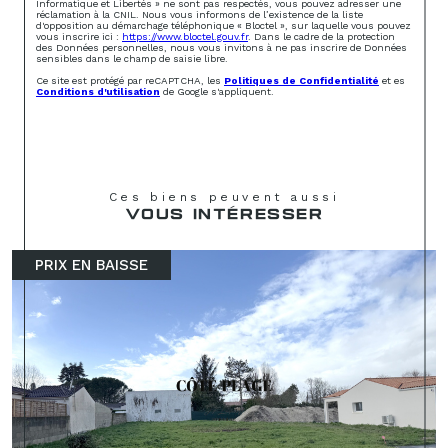
Informatique et Libertés » ne sont pas respectés, vous pouvez adresser une
réclamation à la CNIL. Nous vous informons de l’existence de la liste
d'opposition au démarchage téléphonique « Bloctel », sur laquelle vous pouvez
vous inscrire ici :
https://www.bloctel.gouv.fr
. Dans le cadre de la protection
des Données personnelles, nous vous invitons à ne pas inscrire de Données
sensibles dans le champ de saisie libre.
Ce site est protégé par reCAPTCHA, les
Politiques de Confidentialité
et es
Conditions d'utilisation
de Google s'appliquent.
Ces biens peuvent aussi
VOUS INTÉRESSER
PRIX EN BAISSE