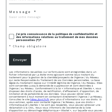
Message *
j'ai pris connaissance de la politique de confidentialité et
des informations relatives au traitement de mes données
personnelles (*)*
* Champ obligatoire
Envoyer
Les informations recueillies sur ce formulaire sont enregistrées dans un
fichier informatisé par La Boite Immo agissant comme Sous-traitant du
traitement pour la gestion de la clientèle/prospects de l'Agence / du Réseau
qui reste Responsable du Traitement de vos Données personnelles. La base
légale du traitement repose sur l'intérêt légitime de l'Agence / du Réseau. Elles
sont conservées jusqu'à demande de suppression et sont destinées à
l'Agence / au Réseau. Conformément à la loi « informatique et libertés », vous
disposez des droits d’accès, de rectification, d’effacement, d’opposition, de
limitation et de portabilité de vos données. Vous pouvez retirer votre
consentement à tout moment en contactant directement l’Agence / Le Réseau.
Consultez le site
https://cnil.fr/fr
pour plus d’informations sur vos droits. Si
vous estimez, après avoir contacté l'Agence / le Réseau, que vos droits «
Informatique et Libertés » ne sont pas respectés, vous pouvez adresser une
réclamation à la CNIL. Nous vous informons de l’existence de la liste
d'opposition au démarchage téléphonique « Bloctel », sur laquelle vous pouvez