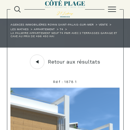
AGENCES IMMOBILIÈRES ROYAN SAINT-PALAIS-SUR-MER
VENTE
LES MATHES
APPARTEMENT
T4
LA PALMYRE APPARTEMENT NEUF T4 PMR AVEC 2 TERRASSES GARAGE ET
CAVE AU PRIX DE 496 450 HAI
Retour aux résultats
Réf : 1878 1