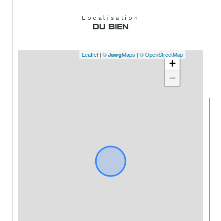
Localisation
DU BIEN
Leaflet
|
©
Maps
|
© OpenStreetMap
Jawg
+
−