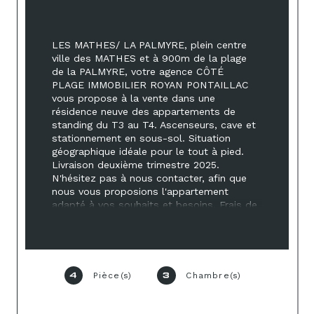
LES MATHES/ LA PALMYRE, plein centre 
ville des MATHES et à 900m de la plage 
de la PALMYRE, votre agence CÔTÉ 
PLAGE IMMOBILIER ROYAN PONTAILLAC 
vous propose à la vente dans une 
résidence neuve des appartements de 
standing du T3 au T4. Ascenseurs, cave et 
stationnement en sous-sol. Situation 
géographique idéale pour le tout à pied. 
Livraison deuxième trimestre 2025. 
N'hésitez pas à nous contacter, afin que 
nous vous proposions l'appartement 
adapté à vos souhaits et besoins. Frais de 
notaire réduits.
Pièce(s)
Chambre(s)
4
3