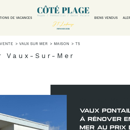
TIONS DE VACANCES
BIENS VENDUS
ALE
Voir les
7
annonces
VENTE
VAUX SUR MER
MAISON
T5
uer
Estimer
ur Vaux-Sur-Mer
1
LOCALISATION
BUDGET
nnée
isonnier
er
5 Pièces
Vaux-sur-Mer (
VAUX PONTAI
À RÉNOVER E
MER AU PRIX 