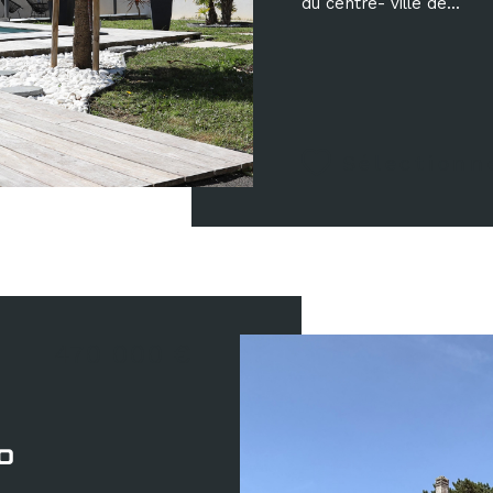
du centre- ville de...
Sélectionn
470 000 €
0