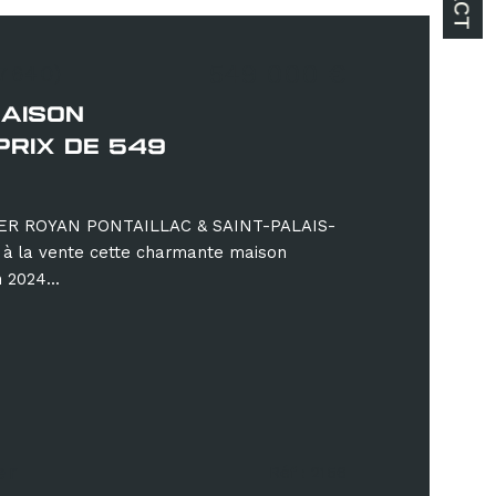
549 000 €
17640)
AISON
PRIX DE 549
ER ROYAN PONTAILLAC & SAINT-PALAIS-
à la vente cette charmante maison
 2024...
er
Réf : 2156