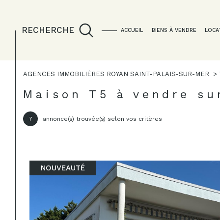
RECHERCHE
ACCUEIL
BIENS À VENDRE
LOCA
AGENCES IMMOBILIÈRES ROYAN SAINT-PALAIS-SUR-MER
Acheter
Lo
de l'ancien
Maison T5 à vendre s
1
TYPE DE BIEN
7
annonce(s) trouvée(s) selon vos critères
de l'ancien
à l'a
du neuf
en sa
Maison
17640 - Vaux-sur-M
de l'immo pro
NOUVEAUTÉ