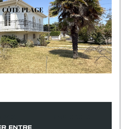
698 000 €
17640)
ER ENTRE