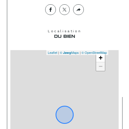
Localisation
DU BIEN
Leaflet
|
©
Maps
|
© OpenStreetMap
Jawg
+
−