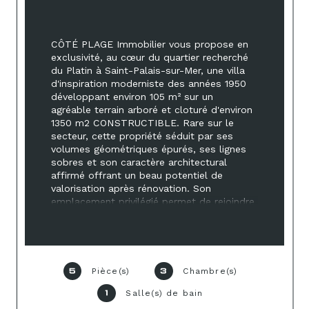
CÔTÉ PLAGE Immobilier vous propose en 
exclusivité, au cœur du quartier recherché 
du Platin à Saint-Palais-sur-Mer, une villa 
d'inspiration moderniste des années 1950 
développant environ 105 m² sur un 
agréable terrain arboré et cloturé d'environ 
1350 m2 CONSTRUCTIBLE. Rare sur le 
secteur, cette propriété séduit par ses 
volumes géométriques épurés, ses lignes 
sobres et son caractère architectural 
affirmé offrant un beau potentiel de 
valorisation après rénovation. Son 
emplacement privilégié permet de rejoindre 
à pied le centre-ville à 500 m ainsi que la 
réputée plage du Platin à 450 m. La 
maison offre un salon avec cheminée 
insert, une salle à manger prolongée par 
une véranda d'environ 15 m², trois 
Pièce(s)
Chambre(s)
5
3
chambres, deux salles d'eau et une salle 
de bain. Une agréable terrasse de 14 m² 
Salle(s) de bain
1
vient parfaire l'ensemble et ouvre la 