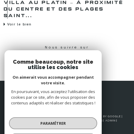
VILLA AU PLATIN – À PROXIMITÉ
DU CENTRE ET DES PLAGES
SAINT...
Voir le bien
Nous suivre sur
Comme beaucoup, notre site
utilise les cookies
On aimerait vous accompagner pendant
votre visite.
Espace
En poursuivant, vous acceptez l'utilisation des
PROPRIÉTAIRE
cookies par ce site, afin de vous proposer des
Se connecter
contenus adaptés et réaliser des statistiques !
© 2026 | TOUS DROITS RÉSERVÉS | TRADUCTION POWERED BY GOOGLE |
NOS HONORAIRES
PLAN DU SITE
MENTIONS LÉGALES
ADMIN
PARAMÉTRER
NOS LIENS
POLITIQUE RGPD
COOKIES