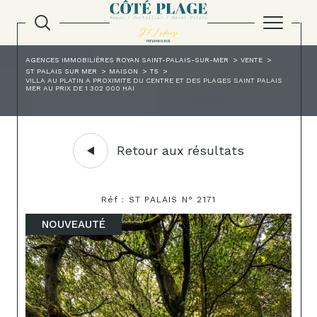
AGENCES IMMOBILIÈRES ROYAN SAINT-PALAIS-SUR-MER
VENTE
ST PALAIS SUR MER
MAISON
T5
VILLA AU PLATIN A PROXIMITE DU CENTRE ET DES PLAGES SAINT PALAIS
MER AU PRIX DE 1 302 000 HAI
Retour aux résultats
Réf : ST PALAIS N° 2171
NOUVEAUTÉ