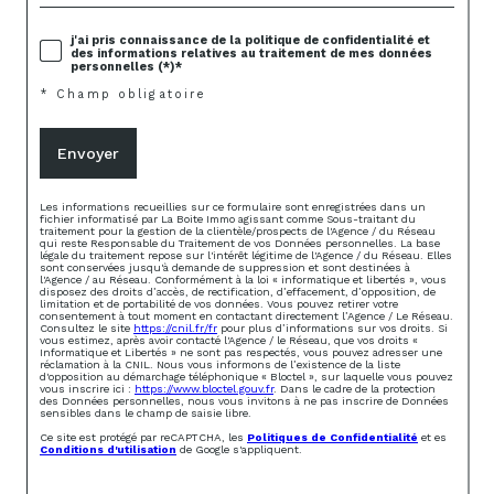
j'ai pris connaissance de la politique de confidentialité et
des informations relatives au traitement de mes données
personnelles (*)*
* Champ obligatoire
Envoyer
Les informations recueillies sur ce formulaire sont enregistrées dans un
fichier informatisé par La Boite Immo agissant comme Sous-traitant du
traitement pour la gestion de la clientèle/prospects de l'Agence / du Réseau
qui reste Responsable du Traitement de vos Données personnelles. La base
légale du traitement repose sur l'intérêt légitime de l'Agence / du Réseau. Elles
sont conservées jusqu'à demande de suppression et sont destinées à
l'Agence / au Réseau. Conformément à la loi « informatique et libertés », vous
disposez des droits d’accès, de rectification, d’effacement, d’opposition, de
limitation et de portabilité de vos données. Vous pouvez retirer votre
consentement à tout moment en contactant directement l’Agence / Le Réseau.
Consultez le site
https://cnil.fr/fr
pour plus d’informations sur vos droits. Si
vous estimez, après avoir contacté l'Agence / le Réseau, que vos droits «
Informatique et Libertés » ne sont pas respectés, vous pouvez adresser une
réclamation à la CNIL. Nous vous informons de l’existence de la liste
d'opposition au démarchage téléphonique « Bloctel », sur laquelle vous pouvez
vous inscrire ici :
https://www.bloctel.gouv.fr
. Dans le cadre de la protection
des Données personnelles, nous vous invitons à ne pas inscrire de Données
sensibles dans le champ de saisie libre.
Ce site est protégé par reCAPTCHA, les
Politiques de Confidentialité
et es
Conditions d'utilisation
de Google s'appliquent.