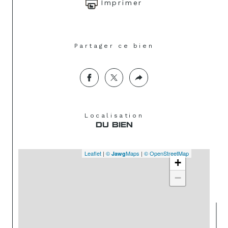
Imprimer
Partager ce bien
Localisation
DU BIEN
Leaflet
|
©
Maps
|
© OpenStreetMap
Jawg
+
−