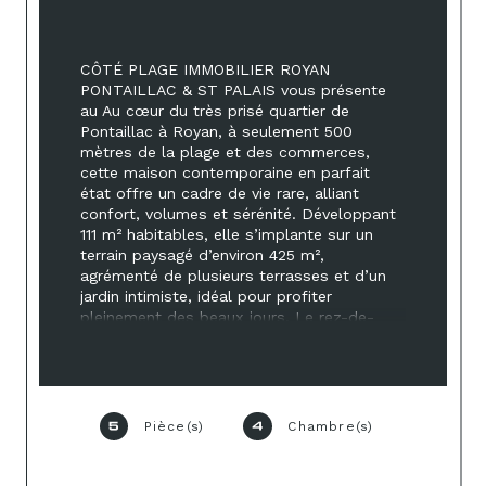
CÔTÉ PLAGE IMMOBILIER ROYAN 
PONTAILLAC & ST PALAIS vous présente 
au Au cœur du très prisé quartier de 
Pontaillac à Royan, à seulement 500 
mètres de la plage et des commerces, 
cette maison contemporaine en parfait 
état offre un cadre de vie rare, alliant 
confort, volumes et sérénité. Développant 
111 m² habitables, elle s’implante sur un 
terrain paysagé d’environ 425 m², 
agrémenté de plusieurs terrasses et d’un 
jardin intimiste, idéal pour profiter 
pleinement des beaux jours. Le rez-de-
chaussée s’ouvre sur : Une entrée, un 
vaste espace de réception de 46 m², 
baigné de lumière, avec cuisine américaine 
entièrement équipée, pensé pour la 
convivialité, une chambre avec salle d’eau 
Pièce(s)
Chambre(s)
5
4
privative, parfaite pour une suite ou une vie 
de plain-pied, un cellier fonctionnel, WC 
indépendants, un accès direct à la 