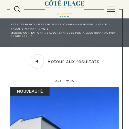
AGENCES IMMOBILIÈRES ROYAN SAINT-PALAIS-SUR-MER
VENTE
ROYAN
MAISON
T5
MAISON CONTEMPORAINE AVEC TERRASSES PONTAILLAC ROYAN AU PRIX
DE 583 000 HAI
Retour aux résultats
Réf : 2125
NOUVEAUTÉ