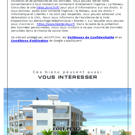
limitation et de portabilité de vos données. Vous pouvez retirer votre
consentement à tout moment en contactant directement l’Agence / Le Réseau.
Consultez le site
https://cnil.fr/fr
pour plus d’informations sur vos droits. Si
vous estimez, après avoir contacté l'Agence / le Réseau, que vos droits «
Informatique et Libertés » ne sont pas respectés, vous pouvez adresser une
réclamation à la CNIL. Nous vous informons de l’existence de la liste
d'opposition au démarchage téléphonique « Bloctel », sur laquelle vous pouvez
vous inscrire ici :
https://www.bloctel.gouv.fr
. Dans le cadre de la protection
des Données personnelles, nous vous invitons à ne pas inscrire de Données
sensibles dans le champ de saisie libre.
Ce site est protégé par reCAPTCHA, les
Politiques de Confidentialité
et es
Conditions d'utilisation
de Google s'appliquent.
Ces biens peuvent aussi
VOUS INTÉRESSER