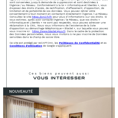
sont conservées jusqu'à demande de suppression et sont destinées à
l'Agence / au Réseau. Conformément à la loi « informatique et libertés », vous
disposez des droits d’accès, de rectification, d’effacement, d’opposition, de
limitation et de portabilité de vos données. Vous pouvez retirer votre
consentement à tout moment en contactant directement l’Agence / Le Réseau.
Consultez le site
https://cnil.fr/fr
pour plus d’informations sur vos droits. Si
vous estimez, après avoir contacté l'Agence / le Réseau, que vos droits «
Informatique et Libertés » ne sont pas respectés, vous pouvez adresser une
réclamation à la CNIL. Nous vous informons de l’existence de la liste
d'opposition au démarchage téléphonique « Bloctel », sur laquelle vous pouvez
vous inscrire ici :
https://www.bloctel.gouv.fr
. Dans le cadre de la protection
des Données personnelles, nous vous invitons à ne pas inscrire de Données
sensibles dans le champ de saisie libre.
Ce site est protégé par reCAPTCHA, les
Politiques de Confidentialité
et es
Conditions d'utilisation
de Google s'appliquent.
Ces biens peuvent aussi
VOUS INTÉRESSER
NOUVEAUTÉ