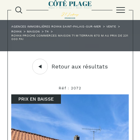
AGENCES IMMOBILIÈRES ROYAN SAINT-PALAIS-SUR-MER
VENTE
ROYAN
MAISON
T4
ROYAN PROCHE COMMERCES MAISON 71 M TERRAIN 670 M AU PRIX DE 231
000 FAI
Retour aux résultats
Réf : 2072
PRIX EN BAISSE