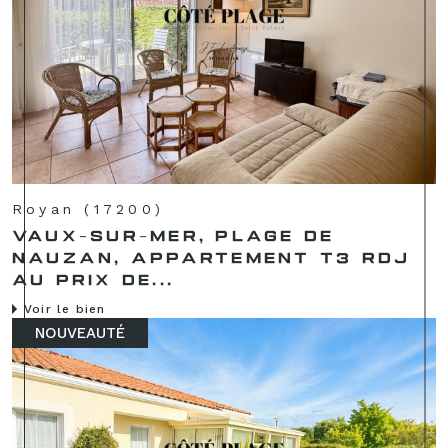
Royan (17200)
VAUX-SUR-MER, PLAGE DE
NAUZAN, APPARTEMENT T3 RDJ
AU PRIX DE...
Voir le bien
NOUVEAUTÉ