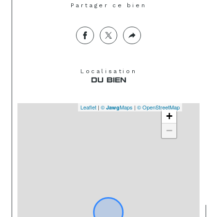
Partager ce bien
Localisation
DU BIEN
Leaflet
|
©
Maps
|
© OpenStreetMap
Jawg
+
−