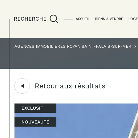
RECHERCHE
ACCUEIL
BIENS À VENDRE
LOCA
AGENCES IMMOBILIÈRES ROYAN SAINT-PALAIS-SUR-MER
Acheter
Lo
de l'ancien
1
TYPE DE BIEN
de l'ancien
à l'a
Retour aux résultats
du neuf
en sa
Appartement
17200 - Roya
de l'immo pro
EXCLUSIF
NOUVEAUTÉ