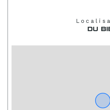
Localis
DU BI