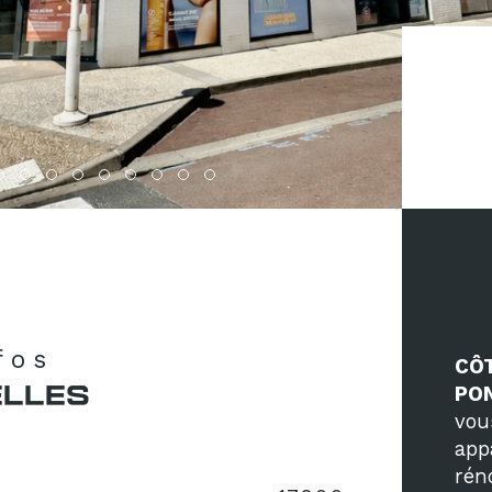
nfos
CÔT
ELLES
PON
vou
app
rén