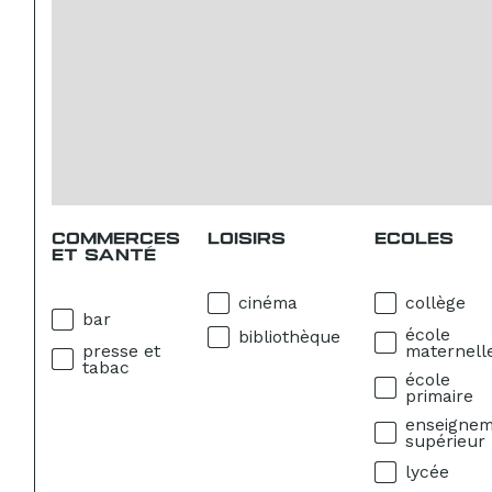
COMMERCES
LOISIRS
ECOLES
ET SANTÉ
cinéma
collège
bar
école
bibliothèque
presse et
maternell
tabac
école
primaire
enseigne
supérieur
lycée