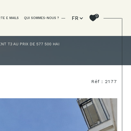
Langue
0
FR
RTE E MAILS
QUI SOMMES-NOUS ?
T T3 AU PRIX DE 577 500 HAI
Filtrer
Réf : 2177
Réinitialiser les filtres