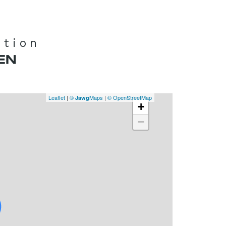
ation
EN
Leaflet
|
©
Maps
|
© OpenStreetMap
Jawg
+
−