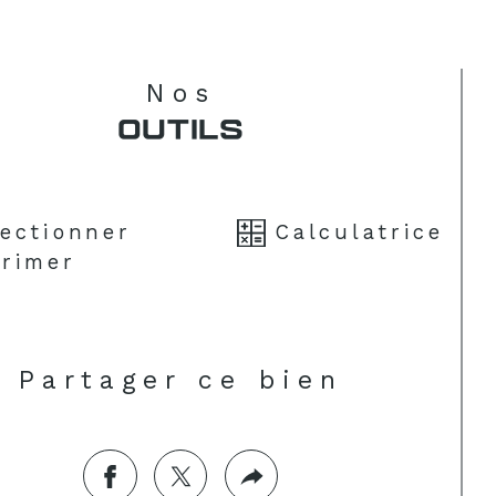
taillac, à quelques pas de la plage et 
 commerces. Un bien idéal pour une 
idence principale, un pied-à-terre de 
Nos
lité ou un investissement locatif haut 
gamme.
OUTILS
lectionner
Calculatrice
rimer
Partager ce bien