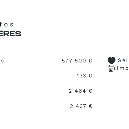
Pon
des
rés
nfos
qua
de 
ÈRES
Sé
us
577 500 €
Imp
133 €
2 484 €
2 437 €