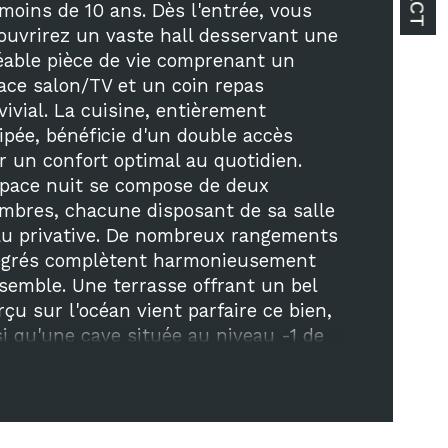
ristiques
Valeurs
age
 moins de 10 ans. Dès l'entrée, vous 
ouvrirez un vaste hall desservant une 
censeur
éable pièce de vie comprenant un 
ace salon/TV et un coin repas 
e
dégagée plage , océan 
vivial. La cuisine, entièrement 
ipée, bénéficie d'un double accès 
r un confort optimal au quotidien. 
de salle d'eau
space nuit se compose de deux 
mbres, chacune disposant de sa salle 
au privative. De nombreux rangements 
égrés complètent harmonieusement 
nsemble. Une terrasse offrant un bel 
rçu sur l'océan vient parfaire ce bien, 
si qu'une cave située au niveau -1 de 
résidence.Situé dans une résidence de 
 standing avec ascenseur, sans 
dien, cet appartement bénéficie d'un 
lacement privilégié en plein cœur de 