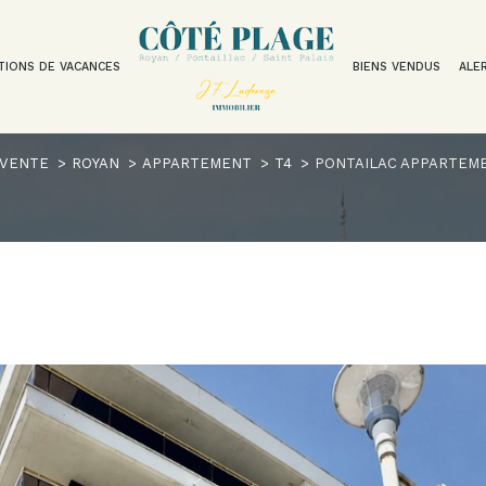
TIONS DE VACANCES
BIENS VENDUS
ALE
Voir les
3
annonces
VENTE
ROYAN
APPARTEMENT
T4
PONTAILAC APPARTEMEN
uer
Estimer
1
LOCALISATION
BUDGET
nnée
isonnier
n
4 Pièces