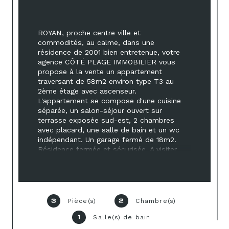
ROYAN, proche centre ville et 
commodités, au calme, dans une 
résidence de 2001 bien entretenue, votre 
agence CÔTÉ PLAGE IMMOBILIER vous 
propose à la vente un appartement 
traversant de 58m2 environ type T3 au 
2ème étage avec ascenseur. 
L'appartement se compose d'une cuisine 
séparée, un salon-séjour ouvert sur 
terrasse exposée sud-est, 2 chambres 
avec placard, une salle de bain et un wc 
indépendant. Un garage fermé de 18m2. 
Résidence fermée et sécurisée. A visiter 
sans tarder!
Pièce(s)
Chambre(s)
3
2
Salle(s) de bain
1