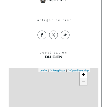
Partager ce bien
Localisation
DU BIEN
Leaflet
|
©
Maps
|
© OpenStreetMap
Jawg
+
−