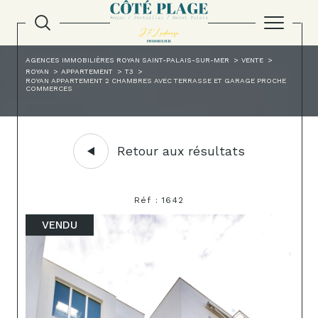
AGENCES IMMOBILIÈRES ROYAN SAINT-PALAIS-SUR-MER
VENTE
ROYAN
APPARTEMENT
T3
ROYAN APPARTEMENT 2 CHAMBRES AVEC TERRASSE ET GARAGE PROCHE
COMMERCES
Retour aux résultats
Réf : 1642
VENDU