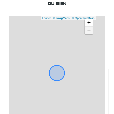
DU BIEN
Leaflet
|
©
Maps
|
© OpenStreetMap
Jawg
+
−