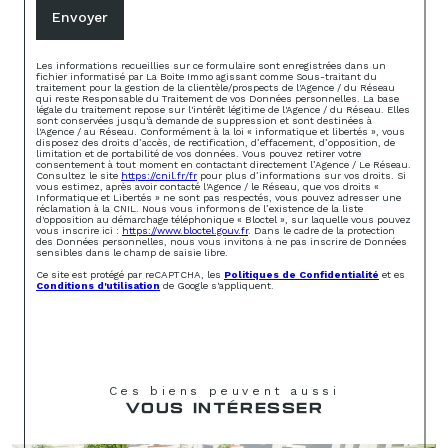
Envoyer
Les informations recueillies sur ce formulaire sont enregistrées dans un
fichier informatisé par La Boite Immo agissant comme Sous-traitant du
traitement pour la gestion de la clientèle/prospects de l'Agence / du Réseau
qui reste Responsable du Traitement de vos Données personnelles. La base
légale du traitement repose sur l'intérêt légitime de l'Agence / du Réseau. Elles
sont conservées jusqu'à demande de suppression et sont destinées à
l'Agence / au Réseau. Conformément à la loi « informatique et libertés », vous
disposez des droits d’accès, de rectification, d’effacement, d’opposition, de
limitation et de portabilité de vos données. Vous pouvez retirer votre
consentement à tout moment en contactant directement l’Agence / Le Réseau.
Consultez le site
https://cnil.fr/fr
pour plus d’informations sur vos droits. Si
vous estimez, après avoir contacté l'Agence / le Réseau, que vos droits «
Informatique et Libertés » ne sont pas respectés, vous pouvez adresser une
réclamation à la CNIL. Nous vous informons de l’existence de la liste
d'opposition au démarchage téléphonique « Bloctel », sur laquelle vous pouvez
vous inscrire ici :
https://www.bloctel.gouv.fr
. Dans le cadre de la protection
des Données personnelles, nous vous invitons à ne pas inscrire de Données
sensibles dans le champ de saisie libre.
Ce site est protégé par reCAPTCHA, les
Politiques de Confidentialité
et es
Conditions d'utilisation
de Google s'appliquent.
Ces biens peuvent aussi
VOUS INTÉRESSER