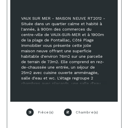
VAUX SUR MER - MAISON NEUVE RT2012 - 
Située dans un quartier calme et habité à 
l'année, à 900m des commerces du 
centre-ville de VAUX-SUR-MER et à 1900m 
de la plage de Pontaillac, Côté Plage 
Immobilier vous présente cette jolie 
maison neuve offrant une superficie 
habitable d'environ 76m2 sur une parcelle 
de terrain de 73m2. Elle comprend en rez-
de-chaussée une entrée, un séjour de 
25m2 avec cuisine ouverte amménagée, 
salle d'eau et wc. L'étage regroupe 2 
chambres avec placards, une salle d'eau 
et un WC. Garage, et parking privatif. Des 
variantes du plan sont possibles sans 
surcoût et vous pouvez personnaliser 
votre logement en fonction de votre mode 
de vie... Frais de notaire réduits. Prix 
Pièce(s)
Chambre(s)
3
2
promoteur.