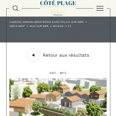
AGENCES IMMOBILIÈRES ROYAN SAINT-PALAIS-SUR-MER
VENTE NEUF
VAUX SUR MER
MAISON
T3
Retour aux résultats
Réf : M13