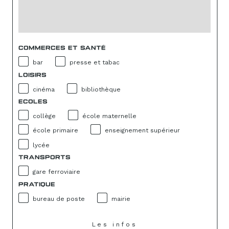
COMMERCES ET SANTÉ
bar
presse et tabac
LOISIRS
cinéma
bibliothèque
ECOLES
collège
école maternelle
école primaire
enseignement supérieur
lycée
TRANSPORTS
gare ferroviaire
PRATIQUE
bureau de poste
mairie
Les infos