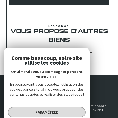
L'agence
VOUS PROPOSE D'AUTRES
BIENS
Appartement à louer pour les vacances à Royan
Comme beaucoup, notre site
utilise les cookies
On aimerait vous accompagner pendant
votre visite.
Espace
En poursuivant, vous acceptez l'utilisation des
PROPRIÉTAIRE
cookies par ce site, afin de vous proposer des
Se connecter
contenus adaptés et réaliser des statistiques !
© 2026 | TOUS DROITS RÉSERVÉS | TRADUCTION POWERED BY GOOGLE |
NOS HONORAIRES
PLAN DU SITE
MENTIONS LÉGALES
ADMIN
PARAMÉTRER
NOS LIENS
POLITIQUE RGPD
COOKIES