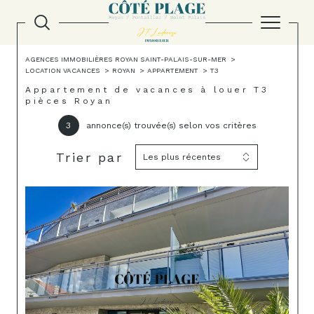
AGENCES IMMOBILIÈRES ROYAN SAINT-PALAIS-SUR-MER
LOCATION VACANCES
ROYAN
APPARTEMENT
T3
Appartement de vacances à louer T3
pièces Royan
3
annonce(s) trouvée(s) selon vos critères
Trier par
Les plus récentes